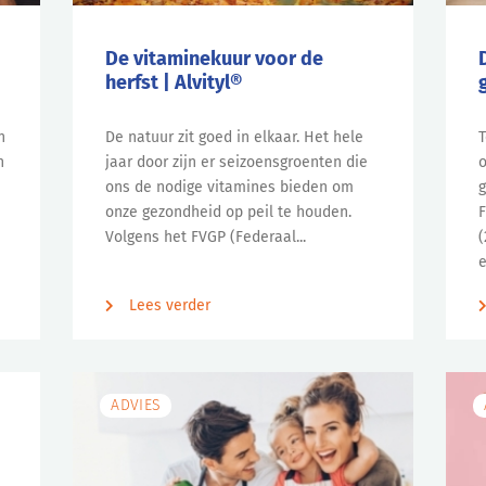
De vitaminekuur voor de
herfst | Alvityl®
n
De natuur zit goed in elkaar. Het hele
T
n
jaar door zijn er seizoensgroenten die
o
ons de nodige vitamines bieden om
g
onze gezondheid op peil te houden.
F
Volgens het FVGP (Federaal...
(
e
Lees verder
ADVIES