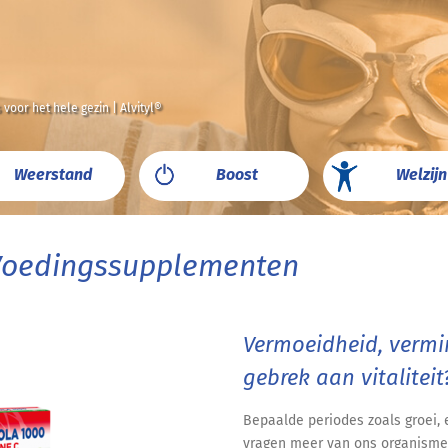
s voor het hele gezin | Alvityl®
Weerstand
Boost
Welzijn
Voedingssupplementen
Vermoeidheid, vermi
gebrek aan vitaliteit
Bepaalde periodes zoals groei,
vragen meer van ons organisme 