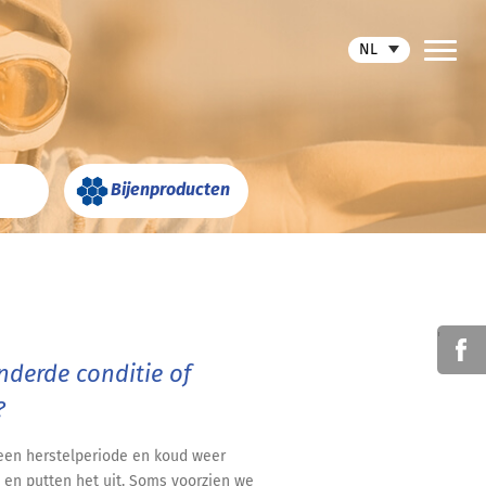
NL
Bijenproducten
'
nderde conditie of
?
 een herstelperiode en koud weer
en putten het uit. Soms voorzien we