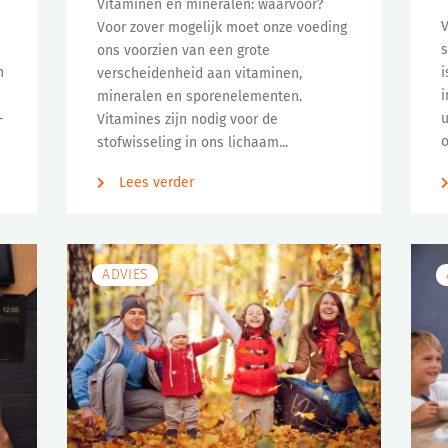
Vitaminen en mineralen: waarvoor?
V
Voor zover mogelijk moet onze voeding
s
ons voorzien van een grote
n
i
verscheidenheid aan vitaminen,
i
mineralen en sporenelementen.
-
u
Vitamines zijn nodig voor de
o
stofwisseling in ons lichaam...
Lees verder
ADVIES