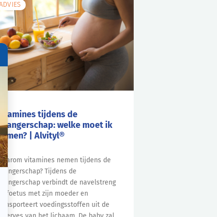
ADVIES
Vitamines tijdens de
zwangerschap: welke moet ik
nemen? | Alvityl®
aarom vitamines nemen tijdens de
wangerschap? Tijdens de
wangerschap verbindt de navelstreng
e foetus met zijn moeder en
ransporteert voedingsstoffen uit de
eserves van het lichaam. De baby zal