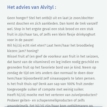
Het advies van Alvityl :
Geen honger? Stel het ontbijt uit en laat je zoon/dochter
eerst douchen en zich aankleden. Dan komt de trek vanzelf
wel. Stop in het ergste geval een stuk brood en een stuk
fruit in zijn/haar tas, of zelfs een klein flesje drinkyoghurt
voor in de pauze!
Wil hij/zij echt niet eten? Laat hem/haar het broodbeleg
kiezen: jam? honing?
Wissel fruit af (en geef de voorkeur aan fruit in het seizoen,
dat barst van de vitamines!) en leg indien nodig geschild en
gesneden fruit op het favoriete bord van je kind. Neem op
zondag de tijd om iets anders dan normaal te doen door
hem/haar bijvoorbeeld zelf sinaasappels te laten persen.
Is het fruit thuis op? Denk aan sap van 100% fruit zonder
toegevoegde suiker of compote met weinig suiker.
Heeft hij/zij moeite met het verteren van zuivelproducten?
Probeer geiten- en schapenmelkproducten of zelfs
amandelmelk. Eet hij/zij zijn/haar kom ontbijtgranen op,