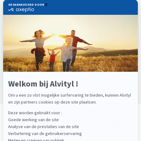
maar heeft hij/zij halverwege de ochtend toch weer honger?
Let goed op bij het kiezen van ontbijtgranen: sommige
kunnen extreem vet zijn en veel suiker bevatten (vergelijk
koolhydraten en calorieën voordat je ze koopt) en leveren
niet de energie die een kind of tiener nodig heeft. Het is dus
beter om te kiezen voor ontbijtgranen die minder ‘leuk’
maar wel voedzamer zijn, en die heerlijke ontbijtgranen
gevuld met chocola te bewaren voor af en toe.
Geef het goede voorbeeld. Het is niet altijd gemakkelijk met
het tempo van ons leven, maar je zult zien dat dit vaak wel
werkt.
Zoek andere
adviezen van
Alvityl