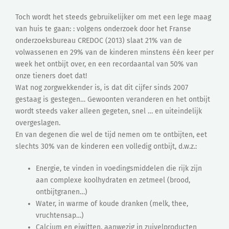
Toch wordt het steeds gebruikelijker om met een lege maag
van huis te gaan: : volgens onderzoek door het Franse
onderzoeksbureau CREDOC (2013) slaat 21% van de
volwassenen en 29% van de kinderen minstens één keer per
week het ontbijt over, en een recordaantal van 50% van
onze tieners doet dat!
Wat nog zorgwekkender is, is dat dit cijfer sinds 2007
gestaag is gestegen… Gewoonten veranderen en het ontbijt
wordt steeds vaker alleen gegeten, snel … en uiteindelijk
overgeslagen.
En van degenen die wel de tijd nemen om te ontbijten, eet
slechts 30% van de kinderen een volledig ontbijt, d.w.z.:
Energie, te vinden in voedingsmiddelen die rijk zijn
aan complexe koolhydraten en zetmeel (brood,
ontbijtgranen…)
Water, in warme of koude dranken (melk, thee,
vruchtensap…)
Calcium en eiwitten, aanwezig in zuivelproducten