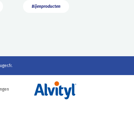
Bijenproducten
ger.fr
.
ingen