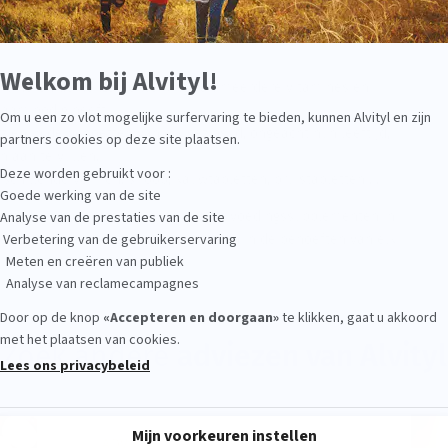
bineren de heilzame werking van meerdere vitamines en
haam nodig heeft.
ien in de behoeften van elk gezinslid, ongeacht hun leeftijd,
n aan te vullen.
schillende vormen: siroop, kauwtabletten, bruistabletten …
eeftijd: Alvityl heeft een assortiment voedingssupplementen in
lende samenstellingen om te voorzien in de behoeften van elk
Zoek andere
adviezen van Alvityl
ADVIES