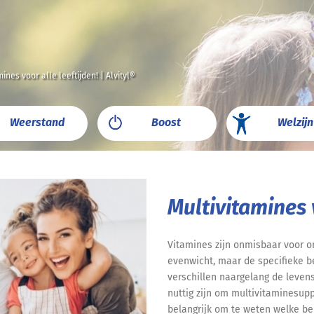
mines voor alle leeftijden! | Alvityl®
Weerstand
Boost
Welzijn
Multivitamines v
Vitamines zijn onmisbaar voor o
evenwicht, maar de specifieke 
verschillen naargelang de leven
nuttig zijn om multivitaminesup
belangrijk om te weten welke be