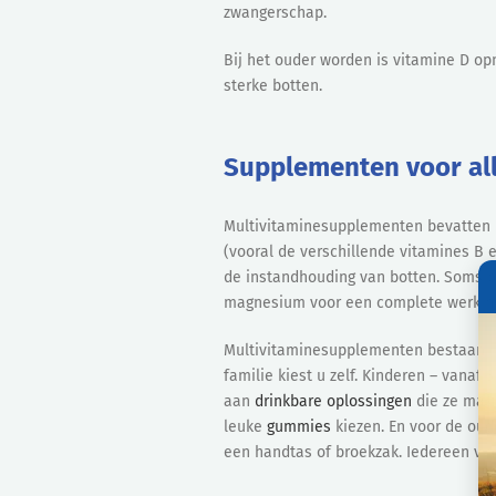
zwangerschap.
Bij het ouder worden is vitamine D op
sterke botten.
Supplementen voor all
Multivitaminesupplementen bevatten m
(vooral de verschillende vitamines B 
de instandhouding van botten. Soms be
magnesium voor een complete werking 
Multivitaminesupplementen bestaan in 
familie kiest u zelf. Kinderen – vanaf
aan
drinkbare oplossingen
die ze makk
leuke
gummies
kiezen. En voor de oude
een handtas of broekzak. Iedereen vin