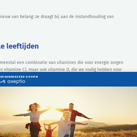
nieuw van belang: ze draagt bij aan de instandhouding van
e leeftijden
eestal een combinatie van vitamines die voor energie zorgen
en vitamine C), maar ook vitamine D, die we nodig hebben voor
vatten ze naast die vitamines ook mineralen zoals ijzer of
op het lichaam. Een echte energiecocktail!
allerlei vormen. Welke vorm het handigst is voor u of voor uw
 3 jaar – en ouderen zullen misschien de voorkeur geven
elijker kunnen inslikken. Voor oudere kinderen kunt u
rs zijn
tabletten
of
bruistabletten
handig om mee te nemen in
dt dus wel een voedingssupplement naar zijn gading.