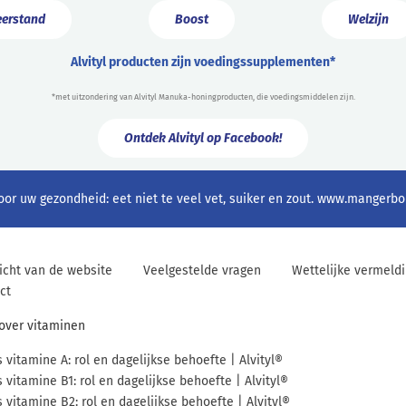
erstand
Boost
Welzijn
Alvityl producten zijn voedingssupplementen*
*met uitzondering van Alvityl Manuka-honingproducten, die voedingsmiddelen zijn.
Ontdek Alvityl op Facebook!
oor uw gezondheid: eet niet te veel vet, suiker en zout.
www.mangerbou
icht van de website
Veelgestelde vragen
Wettelijke vermeld
ct
 over vitaminen
s vitamine A: rol en dagelijkse behoefte | Alvityl®
s vitamine B1: rol en dagelijkse behoefte | Alvityl®
s vitamine B2: rol en dagelijkse behoefte | Alvityl®