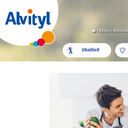
/
Advies
/
Multivita
Vitaliteit