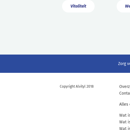
Vitaliteit
We
Zorg v
Overz
Copyright Alvityl 2018
Conta
Alles
Wat i
Wat i
Wat i