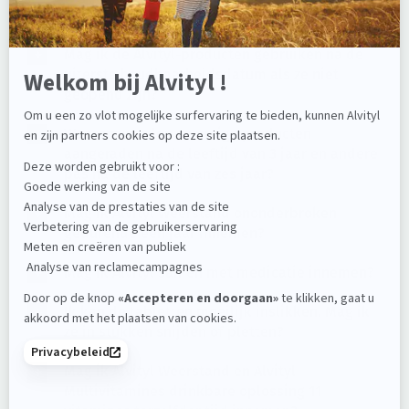
voedingssupplementen gebruiken?
Mag ik de Alvityl-producten gebruiken na de
uiterste houdbaarheidsdatum als ze niet
geopend zijn?
Waarom worden sommige producten
aangeraden na de leeftijd van 3 jaar en andere
pas na de leeftijd van zes jaar?
Mag ik Alvityl Weerstand ononderbroken
gedurende een jaar innemen?
Mag ik Alvityl samen met medicatie innemen?
Ik kan de tabletten moeilijk inslikken. Mag ik
ze in stukken snijden of pletten?
Mag ik Alvityl Weerstand en Alvityl
Multivitamines drinkbare oplossing 11