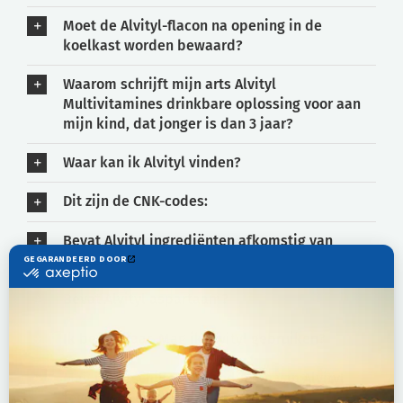
Moet de Alvityl-flacon na opening in de
koelkast worden bewaard?
Waarom schrijft mijn arts Alvityl
Multivitamines drinkbare oplossing voor aan
mijn kind, dat jonger is dan 3 jaar?
Waar kan ik Alvityl vinden?
Dit zijn de CNK-codes:
Bevat Alvityl ingrediënten afkomstig van
varkens?
Bevat Alvityl aspartaam?
Ik ben 70 jaar. Mag ik Alvityl gebruiken?
Mag ik verschillende producten van Alvityl
tegelijk of samen met andere