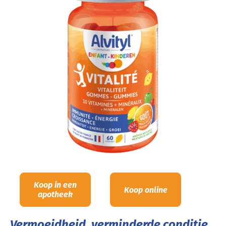
Koop in een
Koop online
apotheek
Vermoeidheid, verminderde conditie