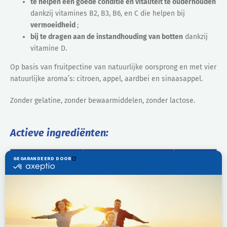
te helpen een goede conditie en vitaliteit te ouderhouden
dankzij vitamines B2, B3, B6, en C die helpen bij
vermoeidheid
;
bij te dragen aan de instandhouding van botten
dankzij
vitamine D.
Op basis van fruitpectine van natuurlijke oorsprong en met vier
natuurlijke aroma’s: citroen, appel, aardbei en sinaasappel.
Zonder gelatine, zonder bewaarmiddelen, zonder lactose.
Actieve ingrediënten:
Actieve Ingrediënten
Voor 2 gummies
%VWR*
Vitamine B1
1,1 mg
100%
Vitamine B2
1,4 mg
100%
Vitamine B3 (PP)
16 mg
100%
Vitamine B6
1,4 mg
100%