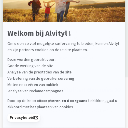
Vitamine B8
50 µg
100%
Vitamine C
80 mg
100%
Vitamine D3
5 µg
100%
Vitamine E
12 mg
100%
Selenium
8,2 µg
15%
Zink
1,5 mg
15%
*VWR = Voedingsreferentiewaarden
> Alles te weten komen over vitamines
Hoe neemt u Alvityl Vitaliteit Gummies 10
Vitamines in?
Kinderen vanaf 4 jaar, adolescenten, volwassenen: 2
gummies per dag.
Overschrijd de aanbevolen dagelijkse dosering niet.