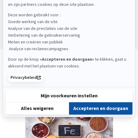
Alvityl® Acerola 1000 Vitamine C
is een voedingssupplement
gemaakt van acerolasap. Neem ’s ochtends één tablet om
100% van je vitamine C-behoefte voor die dag te dekken.
Zoek andere
adviezen van
Alvityl
ADVIES