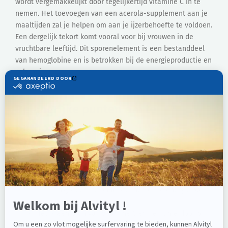
wordt vergemakkelijkt door tegelijkertijd vitamine C in te
nemen. Het toevoegen van een acerola-supplement aan je
maaltijden zal je helpen om aan je ijzerbehoefte te voldoen.
Een dergelijk tekort komt vooral voor bij vrouwen in de
vruchtbare leeftijd. Dit sporenelement is een bestanddeel
van hemoglobine en is betrokken bij de energieproductie en
celgroei.
Belangrijke punten om te
onthouden
Acerola bevat tot 40 keer meer vitamine C dan
sinaasappels of kiwi’s!
Gebruik acerola zodra de winter aanbreekt om je
immuunsysteem te ondersteunen en je energie op
peil te houden.
Het is een bron van vitamine C en helpt hierdoor bij
de opname van ijzer.