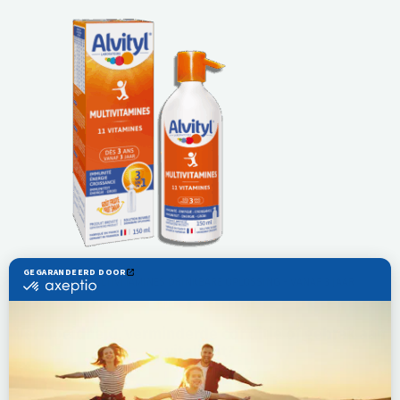
ALVITYL MULTIVITAMINES DRINKBARE OPLOSSING - VANAF 3 JAAR
Vermoeidheid, verminderde conditie of gebrek aan
vitaliteit?