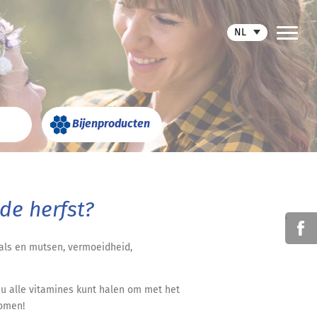
NL
Bijenproducten
de herfst?
'
aals en mutsen, vermoeidheid,
 u alle vitamines kunt halen om met het
komen!