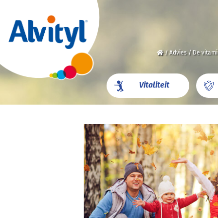
/
Advies
/
De vitami
Vitaliteit