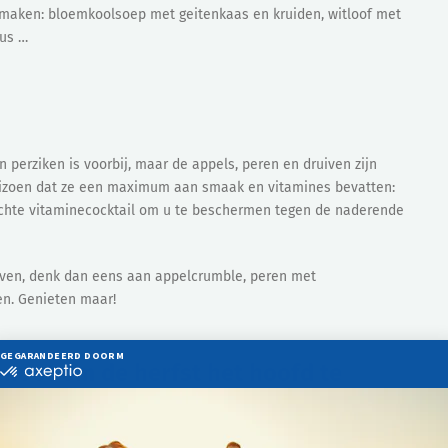
maken: bloemkoolsoep met geitenkaas en kruiden, witloof met
us …
 perziken is voorbij, maar de appels, peren en druiven zijn
seizoen dat ze een maximum aan smaak en vitamines bevatten:
 echte vitaminecocktail om u te beschermen tegen de naderende
geven, denk dan eens aan appelcrumble, peren met
n. Genieten maar!
noot om de herfst het hoofd te