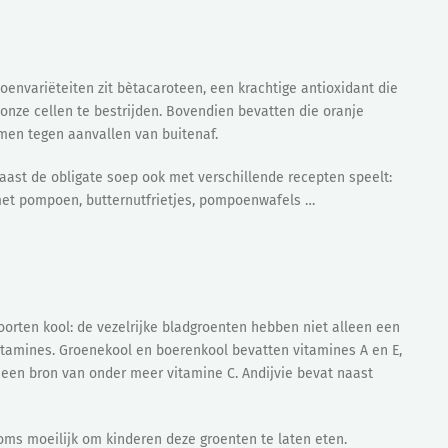
oenvariëteiten zit bètacaroteen, een krachtige antioxidant die
onze cellen te bestrijden. Bovendien bevatten die oranje
men tegen aanvallen van buitenaf.
aast de obligate soep ook met verschillende recepten speelt:
met pompoen, butternutfrietjes, pompoenwafels …
soorten kool: de vezelrijke bladgroenten hebben niet alleen een
vitamines. Groenekool en boerenkool bevatten vitamines A en E,
 een bron van onder meer vitamine C. Andijvie bevat naast
oms moeilijk om kinderen deze groenten te laten eten.