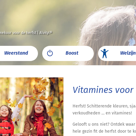
nekuur voor de herfst | Alvityl®
Weerstand
Boost
Welzijn
Vitamines voor 
Herfst! Schitterende kleuren, sj
verkoudheden … en vitamines!
Gelooft u ons niet? Ontdek waar
hele gezin fit de herfst door te 