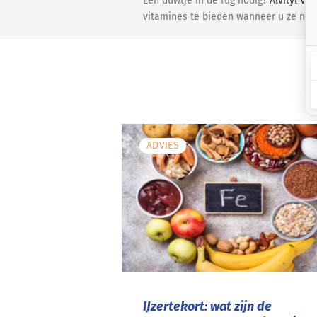
Een duwtje in de rug nodig?
Alvityl Vita
vitamines te bieden wanneer u ze nodi
ADVIES
IJzertekort: wat zijn de