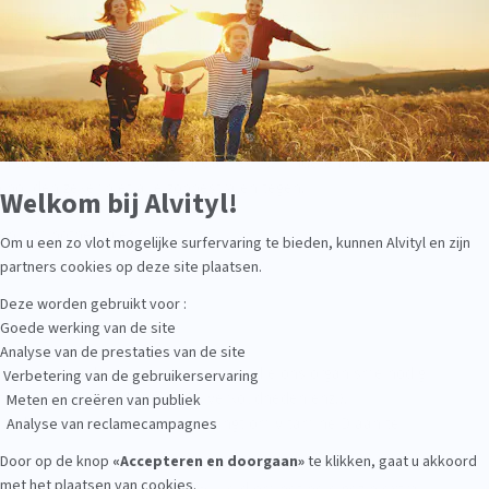
 in ons lichaam: we hebben ze nodig om te groeien en voor de
eelt een rol bij de opname van calcium en fosfor en ten slotte
eerfuncties op peil blijven. Meer informatie over vitamine D.
vitamine D aan te maken. Dat is waarom we in de winter vaak
ekort. De oplossing is eenvoudig: maak van elke gelegenheid
n wat zonlicht op te vangen. Ga met uw kinderen naar het
n houden zeker niet alle zonnestralen tegen.
een luminotherapie?
 groenten rijp die vitamines bevatten die ons organisme nodig
 het hoofd te bieden (koude, verkoudheden enz.).
n zodat uw lichaam zonlicht opvangt om vitamine D aan te