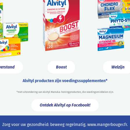
erstand
Boost
Welzijn
Alvityl producten zijn voedingssupplementen*
*met uitzondering van Alvityl Manuka-honingproducten, die voedingsmiddelen zijn.
Ontdek Alvityl op Facebook!
Zorg voor uw gezondheid: beweeg regelmatig.
www.mangerbouger.fr
.