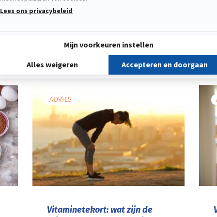
liteit
is een assortiment ontwikkeld om het hele gezin extra
g hebt.
Zoek andere
adviezen van Alvityl
ADVIES
Vitaminetekort: wat zijn de