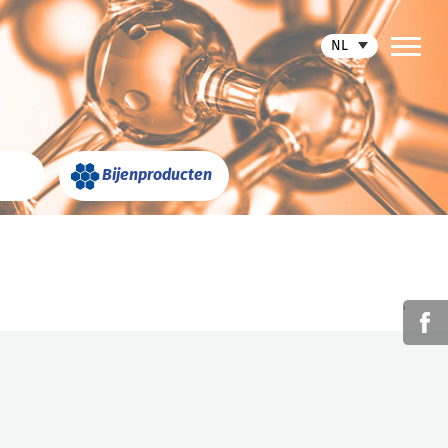
NL
Bijenproducten
'