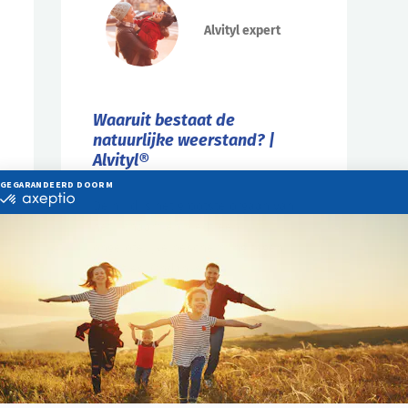
Alvityl expert
Waaruit bestaat de
natuurlijke weerstand? |
Alvityl®
De huid is het grootste orgaan van
het lichaam en biedt een
ongelofelijke bescherming tegen
infecties. Ondanks de
doeltreffendheid van de huid slagen
sommige elementen er toch in om
binnen...
Lees verder