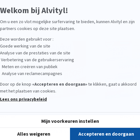
Ontdek
onze producten
erstand
Boost
Welzijn
Alvityl producten zijn voedingssupplementen*