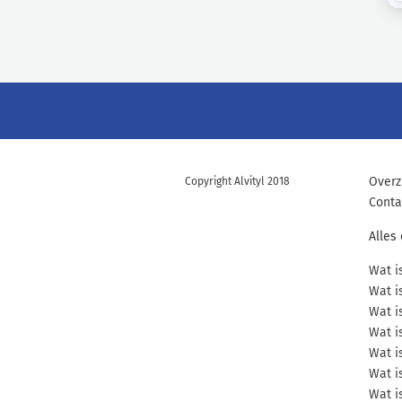
Overz
Copyright Alvityl 2018
Conta
Alles
Wat i
Wat i
Wat i
Wat i
Wat i
Wat i
Wat i