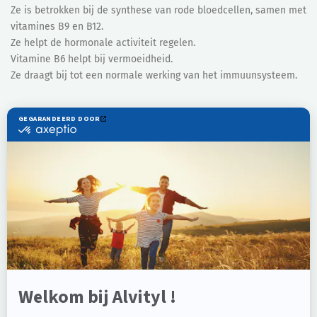
Ze is betrokken bij de synthese van rode bloedcellen, samen met
vitamines B9 en B12.
Ze helpt de hormonale activiteit regelen.
Vitamine B6 helpt bij vermoeidheid.
Ze draagt bij tot een normale werking van het immuunsysteem.
Behoefte
Tabel met de ADH (aanbevolen dagelijkse hoeveelheid) vitamine
B6:
Leeftijd / Toestand
ADH vitamine B6
Zuigelingen
0,3 mg
Kinderen van 1 tot 3 jaar
0,6 mg
Kinderen van 4 tot 12 jaar
0,8 à 1,3 mg
Adolescenten van 13 tot 19 jaar
1,5 à 1,8 mg
Vrouwen
1,5 mg
Mannen
1,8 mg