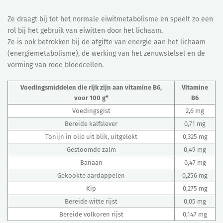
Ze draagt bij tot het normale eiwitmetabolisme en speelt zo een
rol bij het gebruik van eiwitten door het lichaam.
Ze is ook betrokken bij de afgifte van energie aan het lichaam
(energiemetabolisme), de werking van het zenuwstelsel en de
vorming van rode bloedcellen.
Voedingsmiddelen die rijk zijn aan vitamine B6,
Vitamine
voor 100 g*
B6
Voedingsgist
2,6 mg
Bereide kalfslever
0,71 mg
Tonijn in olie uit blik, uitgelekt
0,325 mg
Gestoomde zalm
0,49 mg
Banaan
0,47 mg
Gekookte aardappelen
0,256 mg
Kip
0,275 mg
Bereide witte rijst
0,05 mg
Bereide volkoren rijst
0,147 mg