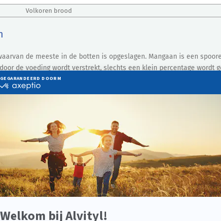
Volkoren brood
n
aarvan de meeste in de botten is opgeslagen. Mangaan is een spoorel
 door de voeding wordt verstrekt, slechts een klein percentage wordt 
aan sommige enzymen en mogelijk hun activering.
iemetabolisme.
betrokken bij de strijd tegen vrije radicalen) draagt mangaan bij t
terke botten.
ming van bindweefsel.