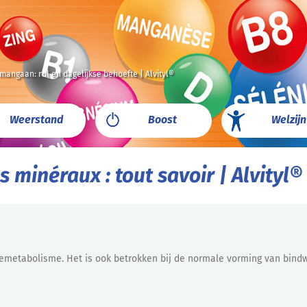
 mangaan: rol en dagelijkse behoefte | Alvityl®
Weerstand
Boost
Welzijn
s minéraux : tout savoir | Alvityl®
emetabolisme. Het is ook betrokken bij de normale vorming van bindw