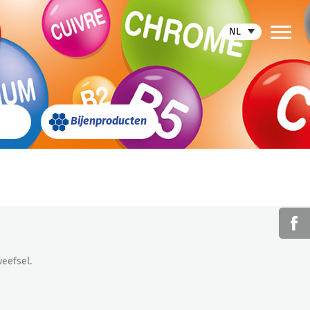
NL
Bijenproducten
'
eefsel.