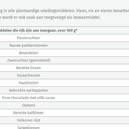
 in alle plantaardige voedingsmiddelen. Vlees, vis en eieren bevatt
en wordt er ook vaak aan toegevoegd als bewaarmiddel.
delen die rijk zijn aan mangaan, voor 100 g*
Peulvruchten
Rauwe paddenstoelen
Amandelen
Zeevruchten (gemiddeld)
Bereide linzen
Sojascheuten
Hazelnoten
Gekookte aardappelen
Pure chocolade met 40% cacao
Oesters
Bereide kalfslever
Volkoren rijst
Tarwekiemen