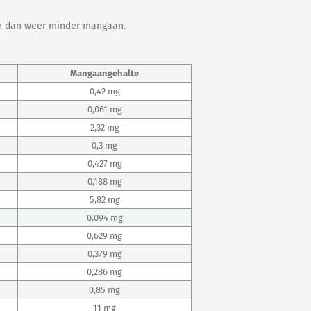
en dan weer minder mangaan.
Mangaangehalte
0,42 mg
0,061 mg
2,32 mg
0,3 mg
0,427 mg
0,188 mg
5,82 mg
0,094 mg
0,629 mg
0,379 mg
0,286 mg
0,85 mg
11 mg