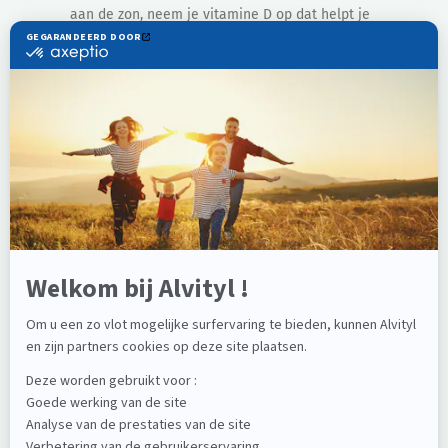
aan de zon, neem je vitamine D op dat helpt je
botkapitaal te behouden.
Vitamine B6 en B12 helpen vermoeidheid overdag te
verminderen.
Gebruik antioxidanten die rijk zijn aan flavonoïden en
vitamine E om de bloedsomloop te bevorderen.
Je darmflora bevat het grootste deel van je
immuunsysteem. Bescherm het met prebiotica en
probiotica.
Omega-3-vetzuren zijn de beste vriend van je
hersenen, maar ze zijn ook goed voor je hart.
De voedingsmiddelen die de meeste vitamines
bevatten voor senioren zijn vette vis, zuivelproducten,
granen en groenten.