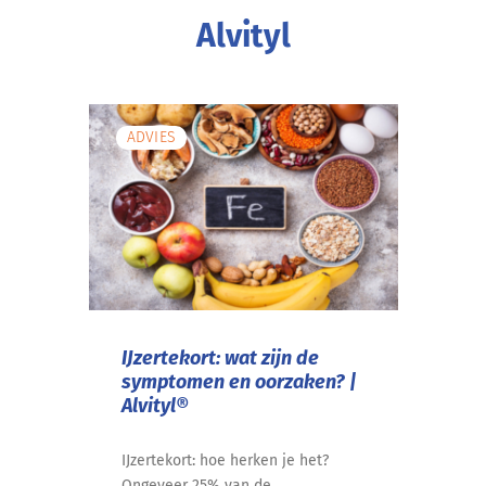
Alvityl
ADVIES
IJzertekort: wat zijn de
symptomen en oorzaken? |
Alvityl®
IJzertekort: hoe herken je het?
Ongeveer 25% van de