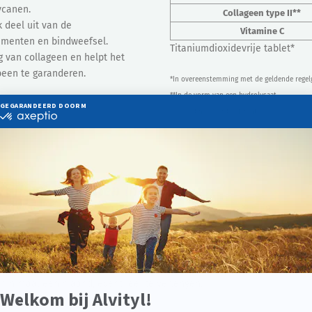
ycanen.
Collageen type II**
k deel uit van de
Vitamine C
amenten en bindweefsel.
Titaniumdioxidevrije tablet*
g van collageen en helpt het
been te garanderen.
*In overeenstemming met de geldende regel
**In de vorm van een hydrolysaat
*** Voedingswaardereferentie
roflex – Tabletten
in?
 een drankje.
 lunch.
minimaal een maand, eventueel te verlengen.