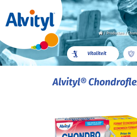
/
Producten
/
Chond
Vitaliteit
Alvityl® Chondrofl