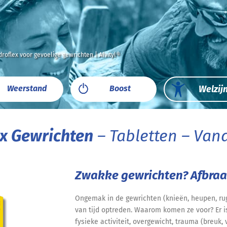
roflex voor gevoelige gewrichten | Alvityl®
Weerstand
Boost
Welzij
ex Gewrichten
– Tabletten – Vana
Zwakke gewrichten? Afbraa
Ongemak in de gewrichten (knieën, heupen, rug,
van tijd optreden. Waarom komen ze voor? Er i
fysieke activiteit, overgewicht, trauma (breuk,