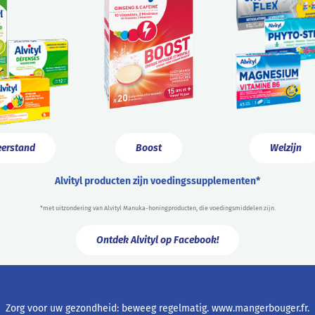
erstand
Boost
Welzijn
Alvityl producten zijn voedingssupplementen*
*met uitzondering van Alvityl Manuka-honingproducten, die voedingsmiddelen zijn.
Ontdek Alvityl op Facebook!
Zorg voor uw gezondheid: beweeg regelmatig.
www.mangerbouger.fr
.