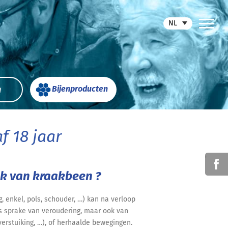
NL
n
Bijenproducten
f 18 jaar
'
k van kraakbeen ?
 enkel, pols, schouder, …) kan na verloop
s sprake van veroudering, maar ook van
 verstuiking, …), of herhaalde bewegingen.