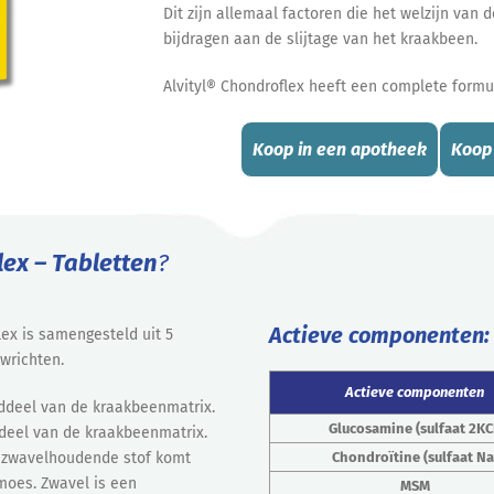
Dit zijn allemaal factoren die het welzijn va
bijdragen aan de slijtage van het kraakbeen.
Alvityl® Chondroflex heeft een complete formu
Koop in een apotheek
Koop
lex – Tabletten
?
Actieve componenten:
lex is samengesteld uit 5
wrichten.
Actieve componenten
nddeel van de kraakbeenmatrix.
Glucosamine (sulfaat 2KC
ddeel van de kraakbeenmatrix.
 zwavelhoudende stof komt
Chondroïtine (sulfaat Na
moes. Zwavel is een
MSM