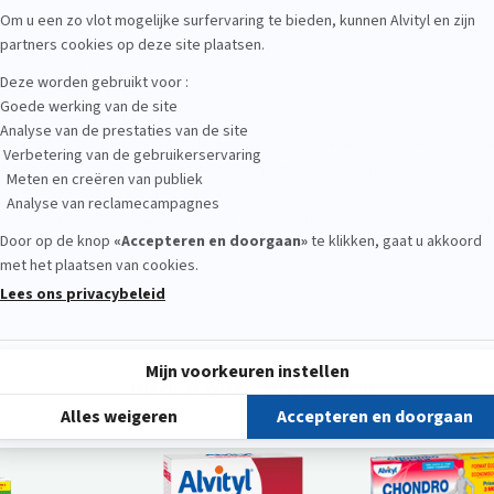
voor volwassenen boven de 18 jaar.
overschrijden.
e voor schelpdieren.
wen en vrouwen die borstvoeding geven.
ntie wordt aanbevolen om de bloedglucosespiegel en, indien nodig, d
t begonnen en op regelmatige tussenpozen tijdens de inname.
arine anticoagulantia is waargenomen tijdens de gelijktijdige behan
ld, moeten aan het begin en het einde van de glucosamine-inname zo
n 118mg kalium en 240mg natrium.
Ontdek
onze producten