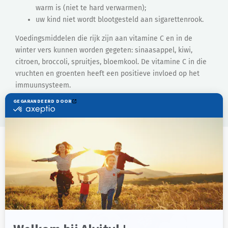
warm is (niet te hard verwarmen);
uw kind niet wordt blootgesteld aan sigarettenrook.
Voedingsmiddelen die rijk zijn aan vitamine C en in de
winter vers kunnen worden gegeten: sinaasappel, kiwi,
citroen, broccoli, spruitjes, bloemkool. De vitamine C in die
vruchten en groenten heeft een positieve invloed op het
immuunsysteem.
Zoek andere
adviezen van
Alvityl