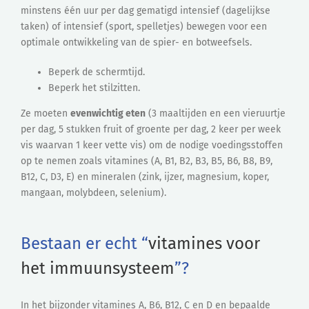
minstens één uur per dag gematigd intensief (dagelijkse
taken) of intensief (sport, spelletjes) bewegen voor een
optimale ontwikkeling van de spier- en botweefsels.
Beperk de schermtijd.
Beperk het stilzitten.
Ze moeten
evenwichtig eten
(3 maaltijden en een vieruurtje
per dag, 5 stukken fruit of groente per dag, 2 keer per week
vis waarvan 1 keer vette vis) om de nodige voedingsstoffen
op te nemen zoals vitamines (A, B1, B2, B3, B5, B6, B8, B9,
B12, C, D3, E) en mineralen (zink, ijzer, magnesium, koper,
mangaan, molybdeen, selenium).
Bestaan er echt “
vitamines voor
het immuunsysteem
”?
In het bijzonder vitamines A, B6, B12, C en D en bepaalde