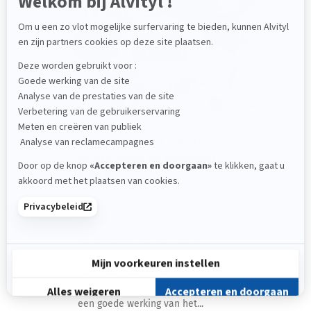
ADVIES
IJzertekort: wat zijn de
symptomen en oorzaken? |
Alvityl®
IJzertekort: hoe herken je het?
Ongeveer 25% van de
wereldbevolking heeft een
ijzertekort. Deze situatie komt dus
vaker voor dan je zou
denken. IJzer is essentieel voor
een goede werking van het...