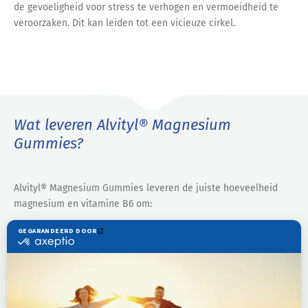
de gevoeligheid voor stress te verhogen en vermoeidheid te
veroorzaken. Dit kan leiden tot een vicieuze cirkel.
Wat leveren Alvityl® Magnesium
Gummies?
Alvityl® Magnesium Gummies leveren de juiste hoeveelheid
magnesium en vitamine B6 om:
vermoeidheid te helpen verminderen
bij te dragen aan de normale werking van het
zenuwstelsel.
Geniet van de heerlijke smaak van Alvityl® Magnesium
Gummies met natuurlijke kersensmaak. Deze gummies zijn