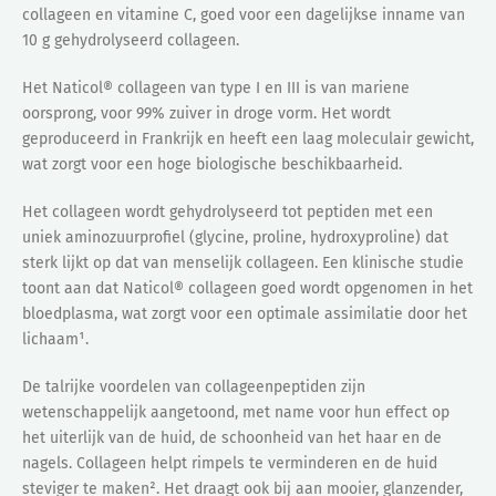
collageen en vitamine C, goed voor een dagelijkse inname van
10 g gehydrolyseerd collageen.
Het Naticol® collageen van type I en III is van mariene
oorsprong, voor 99% zuiver in droge vorm. Het wordt
geproduceerd in Frankrijk en heeft een laag moleculair gewicht,
wat zorgt voor een hoge biologische beschikbaarheid.
Het collageen wordt gehydrolyseerd tot peptiden met een
uniek aminozuurprofiel (glycine, proline, hydroxyproline) dat
sterk lijkt op dat van menselijk collageen. Een klinische studie
toont aan dat Naticol® collageen goed wordt opgenomen in het
bloedplasma, wat zorgt voor een optimale assimilatie door het
lichaam¹.
De talrijke voordelen van collageenpeptiden zijn
wetenschappelijk aangetoond, met name voor hun effect op
het uiterlijk van de huid, de schoonheid van het haar en de
nagels. Collageen helpt rimpels te verminderen en de huid
steviger te maken². Het draagt ook bij aan mooier, glanzender,