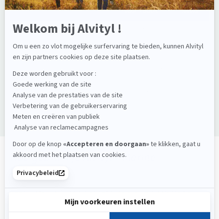
Voor 1 dosis
%VWR*
Gehydrolyseerd collageen
10g
/
waarvan type I
waarvan 9500 mg
/
waarvan type III
waarvan 500 mg
/
Vitamine C
80 mg
100%
*VWR = Voedingswaardereferentie
Hoe gebruik je Alvityl® Marine
Collageen?
Neem dagelijks 1 dosis met het bijgeleverde maatschepje.
Oplossen in een koude of lauwe drank (zoals water, sap of
koffie) of mengen met zacht voedsel (yoghurt, compote). 20-