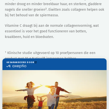
minder droog en minder breekbaar haar, en sterkere, gladdere
nagels die sneller groeien³. Eiwitten zoals collageen helpen ook
bij het behoud van de spiermassa.
Vitamine C draagt bij aan de normale collageenvorming, wat
essentieel is voor het goed functioneren van botten,
kraakbeen, huid en bloedvaten.
¹ Klinische studie uitgevoerd op 10 proefpersonen die een
product met 10 g Naticol® ingenomen hebben.
² Rimpels en stevigheid: klinische studie bij 95 vrouwen die
gedurende 3 maanden 2,5 of 5 g collageen gebruikt hebben.
³ Consumentenervaring van een panel van 60 vrouwen die
gedurende 8 weken 2,5 g Naticol® collageen per dag gebruikt
hebben.
Actieve componenten: