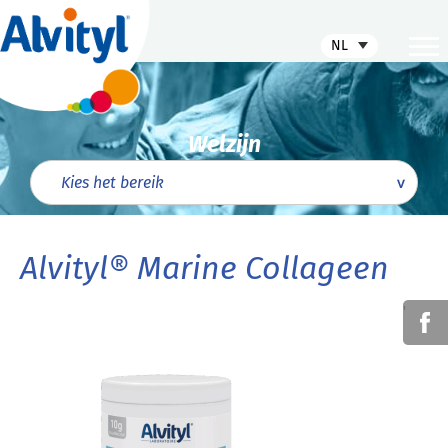
NL
Welzijn
Alvityl® Marine Collageen
'