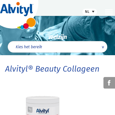
NL
Welzijn
Alvityl® Beauty Collageen
'