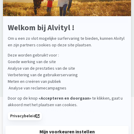
Actieve componenten:
Voor 1 dosis
Gehydrolyseerd collageen
10g
waarvan type I
waarvan 9500 mg
waarvan type III
waarvan 500 mg
Hyaluronzuur
50 mg
2
50 mg
Resveratrol (
trans-resveratrol)
Co-enzyme Q10
20 mg
Hoe gebruik je Alvityl® Beauty
Collageen?
Neem dagelijks 1 dosis met het bijgeleverde maatschepje.