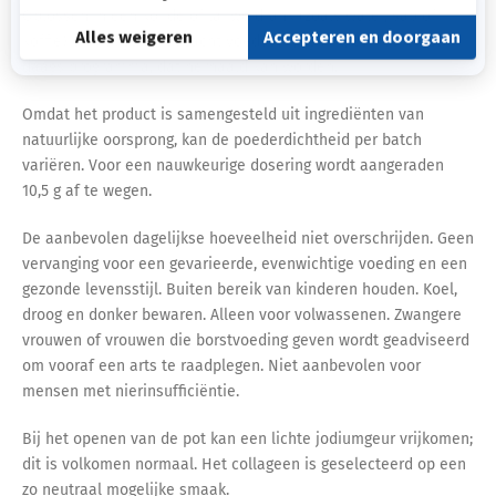
Oplossen in een koude of lauwe drank (zoals water, sap of
koffie) of mengen met zacht voedsel (yoghurt, compote). 20-
daags programma, dat herhaald kan worden.
Omdat het product is samengesteld uit ingrediënten van
natuurlijke oorsprong, kan de poederdichtheid per batch
variëren. Voor een nauwkeurige dosering wordt aangeraden
10,5 g af te wegen.
De aanbevolen dagelijkse hoeveelheid niet overschrijden. Geen
vervanging voor een gevarieerde, evenwichtige voeding en een
gezonde levensstijl. Buiten bereik van kinderen houden. Koel,
droog en donker bewaren. Alleen voor volwassenen. Zwangere
vrouwen of vrouwen die borstvoeding geven wordt geadviseerd
om vooraf een arts te raadplegen. Niet aanbevolen voor
mensen met nierinsufficiëntie.
Bij het openen van de pot kan een lichte jodiumgeur vrijkomen;
dit is volkomen normaal. Het collageen is geselecteerd op een
zo neutraal mogelijke smaak.