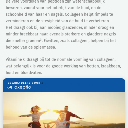
De vele voordelen van peptiden zijn wetenschappelijk
bewezen, vooral voor het uiterlijk van de huid, en de
schoonheid van haar en nagels. Collageen helpt rimpels te
verminderen en de stevigheid van de huid te verbeteren.
Het draagt ook bij aan mooier, glanzender, minder droog en
minder breekbaar haar, evenals sterkere en gladdere nagels
die sneller groeien³. Eiwitten, zoals collageen, helpen bij het
behoud van de spiermassa.
Vitamine C draagt bij tot de normale vorming van collageen,
wat belangrijk is voor de goede werking van botten, kraakbeen,
huid en bloedvaten.
¹ Klinische studie bij 95 vrouwen, 2,5 of 5 g collageen
gedurende 3 maanden
² Studie bij 60 vrouwen, 5 g collageen gedurende 2 maanden
³ Klinische studie met 10 proefpersonen die dagelijks 10 g
Naticol® innamen