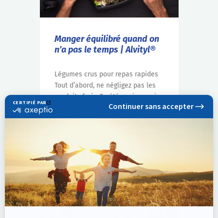
Manger équilibré quand on
n’a pas le temps | Alvityl®
Légumes crus pour repas rapides
Tout d’abord, ne négligez pas les
produits frais. En été, mais aussi
en hiver, les légumes frais peuvent
constituer une excellente base de
salade, rapide...
Lire la suite
CONSEILS