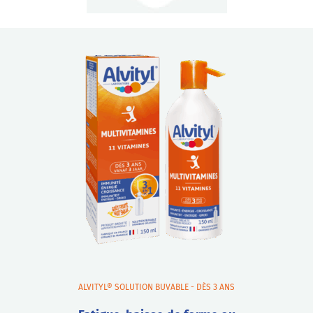
ALVITYL® SOLUTION BUVABLE - DÈS 3 ANS