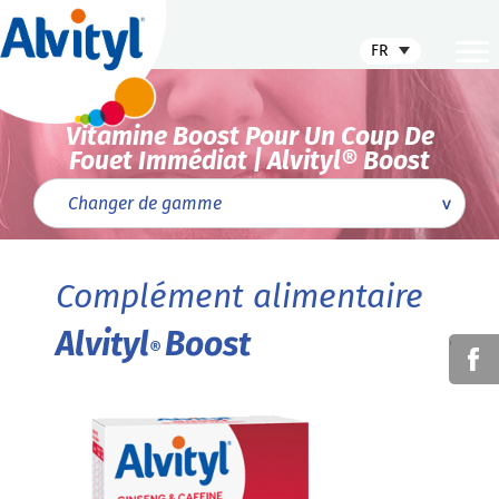
FR
Vitamine Boost Pour Un Coup De
Fouet Immédiat | Alvityl® Boost
Complément alimentaire
Alvityl
Boost
'
®