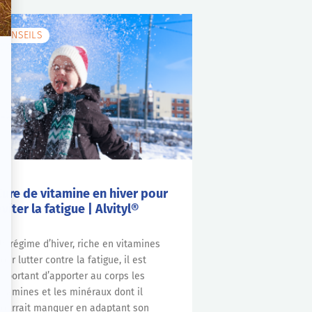
CONSEILS
Cure de vitamine en hiver pour
éviter la fatigue | Alvityl®
n régime d’hiver, riche en vitamines
our lutter contre la fatigue, il est
mportant d’apporter au corps les
itamines et les minéraux dont il
ourrait manquer en adaptant son