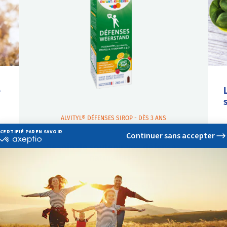
e
ALVITYL® DÉFENSES SIROP - DÈS 3 ANS
L
n
Besoin de soutenir vos défenses
p
naturelles ?
m
s
E
MAINTENEZ VOS DÉFENSES