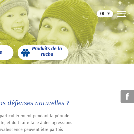
FR
Produits de la
e
ruche
'
os défenses naturelles ?
s particulièrement pendant la période
ité, et doit faire face à des agressions
nvalescence peuvent être parfois