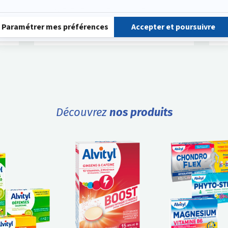
hygiène de sommeil : nombre...
a
Lire la suite
Découvrez
nos produits