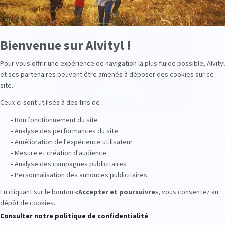
CONSEILS
Renforcer les défenses
immunitaires de vos enfants |
Alvityl®
U
Quels sont les bons repères de santé à
P
apprendre à votre enfant pour le
i
prémunir contre les pathologies
v
hivernales ? Il doit avoir une bonne
p