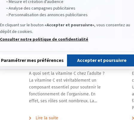
Manque de vitamine C : quels
sont les signes ? | Alvityl®
A quoi sert la vitamine C chez l’adulte ?
E
La vitamine C est véritablement un
c
composant essentiel pour soutenir le
U
fonctionnement de l’organisme. En
a
effet, ses rôles sont nombreux. La...
f
P
Lire la suite