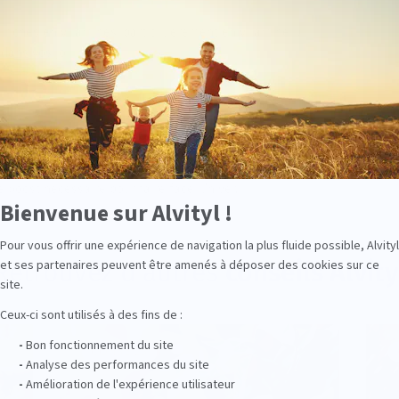
et riches en vitamines, particulièrement en vitamine D
r dans vos journées
pour tout le monde !
Alvityl® Multivitamines Solution Buvable
et
 boost nécessaire pour faire face l’hiver.
Retrouvez d’autres
conseils Alvity
CONSEILS