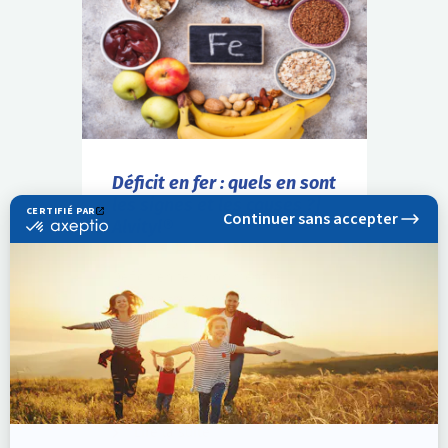
Déficit en fer : quels en sont
les signes et les causes ?|
Alvityl®
Déficit en fer : comment le
reconnaître ? Dans le monde,
environ 25 % de la population
souffre d’un déficit en fer. C’est
donc une situation plus fréquente
qu’on ne...
Lire la suite