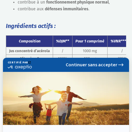
contribue à un
fonctionnement physique normal
,
contribue aux
défenses immunitaires
.
Ingrédients actifs :
Composition
%DJM**
Pour 1 comprimé
%VNR***
</t
Jus concentré d’acérola
/
1000 mg
/
Vitamine C
100%
180 mg
225%
Comprimés sans dioxyde de titane*
* Conformément à la réglementation en vigueur
** Dose Journalière Maximale
*** Valeurs Nutritionnelles de Référence
Comment utiliser
Alvityl® Acérola 1000