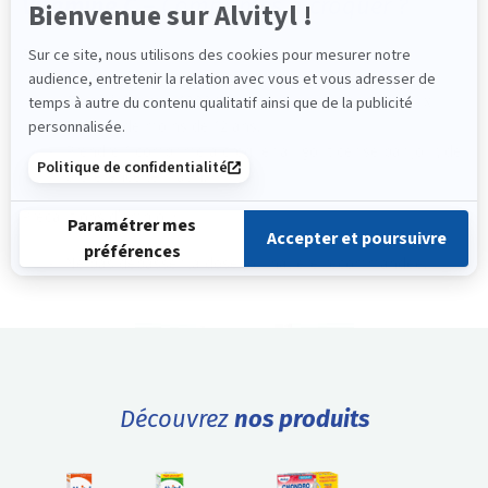
Vitamine C
– Comprimés à croquer ?
Posologie :
Alvityl® Acérola 1000 Vitamine C est déconseillé aux
enfants de moins de 12 ans.
Prendre 1 comprimé à croquer au goût cerise par jour, de
préférence le matin.
Précautions d’emploi :
Ne pas dépasser la dose journalière recommandée.
Découvrez
nos produits