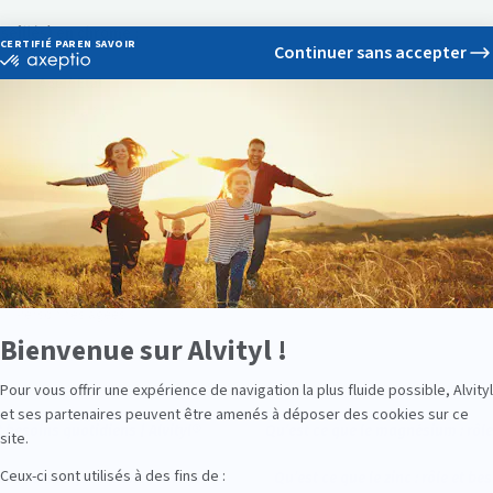
nseillés) en chrome
:
Age / Etat
Enfants 1 à 3 ans
Enfants 4 à 12 ans
Adolescents 13 à 19 ans
Hommes
Femmes
ème
 enceintes (> 3
trimestre)
Femmes allaitantes
Personnes âgées
t besoins quotidiens | Alvityl®
Qu’est ce que le magnésium : rôle
e et besoins quotidiens | Alvityl®
Qu’est ce que le zinc : rôle et be