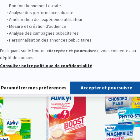
t besoins quotidiens | Alvityl®
Qu’est ce que le manganèse : rôle 
et besoins quotidiens | Alvityl®
Qu’est ce que le sélénium : rôle 
Qu’est ce que l’iode : rôle et besoins quotidiens | Alvityl®
Découvrez
nos produits