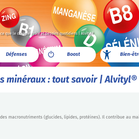
 ce que le chrome : rôle et besoins quotidiens | Alvityl®
Défenses
Boost
Bien-êtr
s minéraux : tout savoir | Alvityl®
es macronutriments (glucides, lipides, protéines). Il contribue au ma