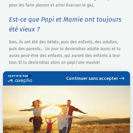
pour les faire pleurer et ainsi évacuer le gaz.
Est-ce que Papi et Mamie ont toujours
été vieux ?
Non, ils ont été des bébés, puis des enfants, des adultes,
puis des parents… Un jour tu deviendras adulte aussi et tu
auras peut-être des enfants, qui auront des enfants à leur
tour. Et tu deviendras alors un papi/une mamie!
A retenir :
Prenez le temps de répondre aux questions
étonnantes de votre enfant : essayez de lui apporter
une réponse construite, même drôle, plutôt qu’un «
parce que c’est comme ça ».
• N’hésitez pas à avouer que vous ne savez pas, et
renseignez-vous ensemble.