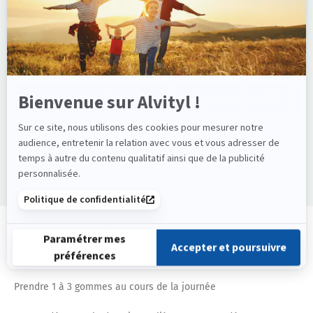
Sans gélatine, sans sucre.
Ingrédients actifs :
Composition
Pour 1 gomme
%VNR*
Pou
Magnésium
(citrate de magnésium)
90 mg
24 %
Vitamine B6
0,93 mg
67%
* Valeurs Nutritionnelles de Référence
Comment utiliser Alvityl® Magnésium
Gommes ?
Prendre 1 à 3 gommes au cours de la journée