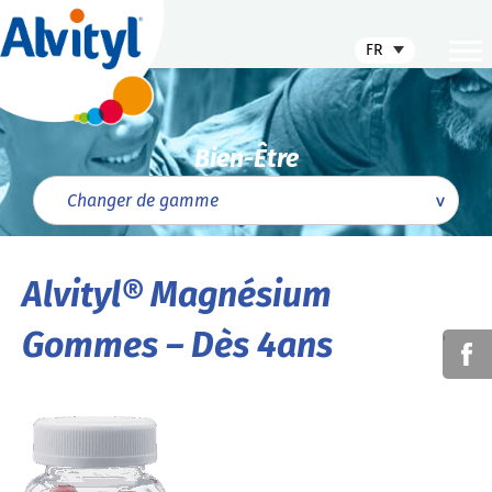
FR
Bien-Être
Alvityl® Magnésium
Gommes – Dès 4ans
'