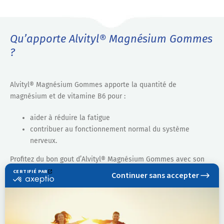
Qu’apporte Alvityl® Magnésium Gommes
?
Alvityl® Magnésium Gommes apporte la quantité de
magnésium et de vitamine B6 pour :
aider à réduire la fatigue
contribuer au fonctionnement normal du système
nerveux.
Profitez du bon gout d’Alvityl® Magnésium Gommes avec son
arôme naturel de cerise. À base de pectine de fruit d’origine
naturelle et sans sucre, ces gummies sont adaptées aux
personnes diabétiques.
Arome, colorant et gélifiant naturels.