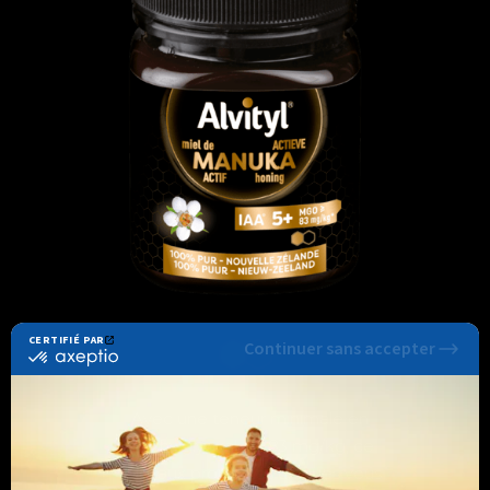
Avec une teneur minimale en
méthylglyoxal de 83 mg/kg, ce
miel aux propriétés uniques vous