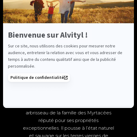
offre le premier niveau
d’efficacité du miel de Manuka.
DESCRIPTIF
CARACTÉRISTIQUES
Utilisé dans la médecine traditionnelle
depuis des siècles, le Manuka, ou
Leptospermum scoparium
, est un
arbrisseau de la famille des Myrtacées
réputé pour ses propriétés
exceptionnelles. Il pousse à l’état naturel
et sauvage sur les terres vierges de