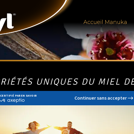
Accueil Manuka
RIÉTÉS UNIQUES DU MIEL 
s reculés,
l’action bienfaisante du miel
a été de mieux en 
 Par sa composition toute particulière, plusieurs années de 
rieure aux autres miels.