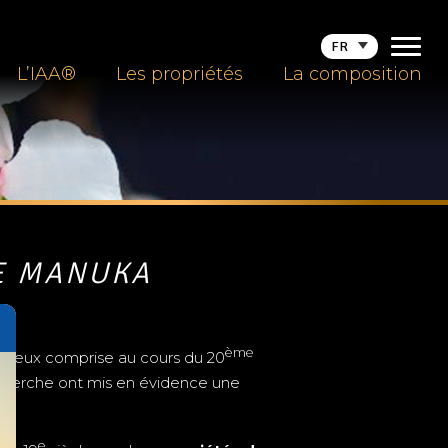
FR
L’IAA®
Les propriétés
La composition
DE MANUKA
ème
mieux comprise au cours du 20
recherche ont mis en évidence une
e