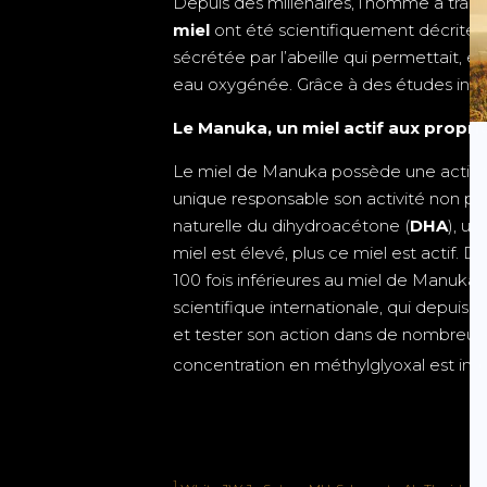
Depuis des millénaires, l’homme a traditi
miel
ont été scientifiquement décrites
sécrétée par l’abeille qui permettait
eau oxygénée. Grâce à des études in-vi
Le Manuka, un miel actif aux propr
Le miel de Manuka possède une activité 
unique responsable son activité non pé
naturelle du dihydroacétone (
DHA
), u
miel est élevé, plus ce miel est actif
100 fois inférieures au miel de Manuka.
scientifique internationale, qui depui
et tester son action dans de nombreuses
concentration en méthylglyoxal est impo
1