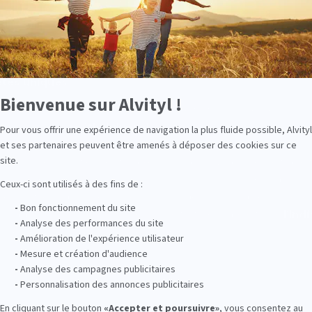
onnellement utilisé le miel pour se soigner, mais c’est à la fin
. Dans les années 60, un scientifique américain a découvert 
, en présence d’eau, la transformation des sucres en peroxy
tro, nous savons que son action est limitée dans le temps.
iétés uniques
supplémentaire. En effet, il a une activité supérieure aux a
roxydique : le
méthylglyoxal
(MGO). Le méthylglyoxal provie
n composé du nectar des fleurs du Manuka, durant la maturatio
. D’autres miels contiennent également du MGO provenant d’aut
 Ces propriétés ont suscité un vif intérêt envers le miel de 
s une trentaine d’années lui a consacré de très nombreux tra
 applications. Ce haut niveau d’activité est garanti par
l’ind
1 2 3 4 5 6 7
rtante, plus le miel est actif
.