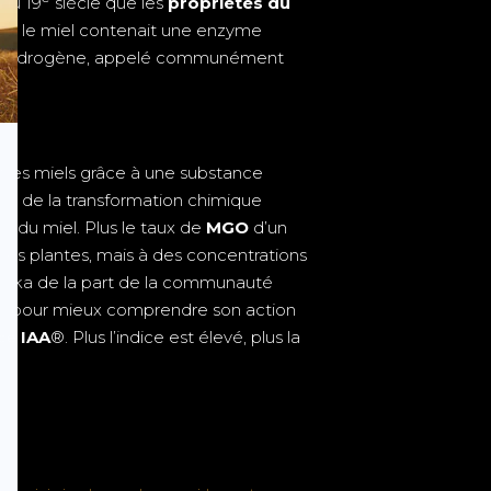
 du 19
siècle que les
propriétés du
que le miel contenait une enzyme
de d’hydrogène, appelé communément
utres miels grâce à une substance
nt de la transformation chimique
n du miel. Plus le taux de
MGO
d’un
res plantes, mais à des concentrations
Manuka de la part de la communauté
vaux pour mieux comprendre son action
ice IAA
®. Plus l’indice est élevé, plus la