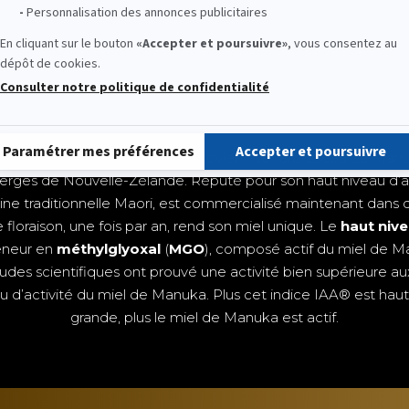
niveau d’efficacité du miel de Manuka.
DESCRIPTIF
CARACTÉRISTIQUES
intense, le miel de Manuka provient de l’arbrisseau de Manuk
s vierges de Nouvelle-Zélande. Réputé pour son haut niveau d’ac
cine traditionnelle Maori, est commercialisé maintenant dan
loraison, une fois par an, rend son miel unique. Le
haut nive
teneur en
méthylglyoxal
(
MGO
), composé actif du miel de Man
s scientifiques ont prouvé une activité bien supérieure aux
au d’activité du miel de Manuka. Plus cet indice IAA® est haut
grande, plus le miel de Manuka est actif.