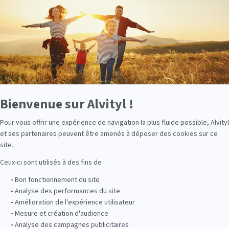
Avec une teneur minimale en
méthylglyoxal de 514 mg/kg, ce miel aux
propriétés uniques vous offre le troisième